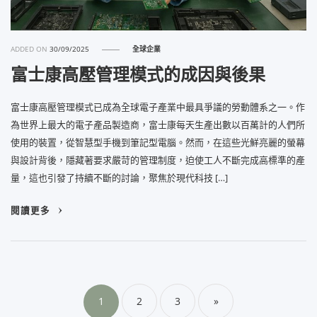
ADDED ON
30/09/2025
全球企業
富士康高壓管理模式的成因與後果
富士康高壓管理模式已成為全球電子產業中最具爭議的勞動體系之一。作
為世界上最大的電子產品製造商，富士康每天生產出數以百萬計的人們所
使用的裝置，從智慧型手機到筆記型電腦。然而，在這些光鮮亮麗的螢幕
與設計背後，隱藏著要求嚴苛的管理制度，迫使工人不斷完成高標準的產
量，這也引發了持續不斷的討論，聚焦於現代科技 […]
閱讀更多
文
章
1
2
3
»
分